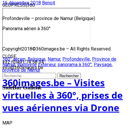
16 décembre 2018
Benoit
GEOPRESS|360
Profondeville – province de Namur (Belgique)
Panorama aérien à 360°
Copyright2018©360images.be – All Rights Reserved.
CLOSE
360° aérien
,
Belgique
,
Namur
,
Profondeville
,
Province de
Skip
+32 (0)491 74 58 34
Namur
,
Wallonnie
Extérieur
,
panorama à 360°
,
Paysage
,
to
info@360images.be
province de Namur
content
Rechercher :
360images.be – Visites
SideBar Gallerie
virtuelles à 360°, prises de
vues aériennes via Drone
MAP