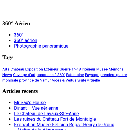
360° Aérien
360°
360° aérien
Photographie panoramique
Tags
Arts
Château
Exposition
Extérieur
Guerre 14-18
Intérieur
Musée
Mémorial
News
Ouvrage d'art
panorama à 360°
Patrimoine
Paysage
première guerre
mondiale
province de Namur
Vices & Vertus
visite virtuelle
Articles récents
Mr Sax’s House
Dinant – Vue aérienne
Le Château de Lavaux-Ste-Anne
Les ruines du Château Fort de Montaigle
Exposition Musée Félicien Rops : Henry de Groux