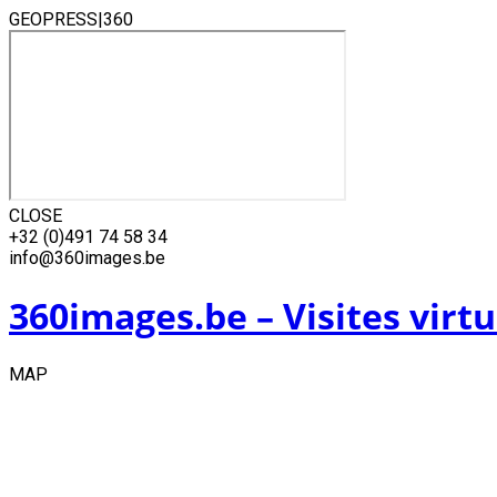
GEOPRESS|360
CLOSE
Skip
+32 (0)491 74 58 34
to
info@360images.be
content
360images.be – Visites virtu
MAP