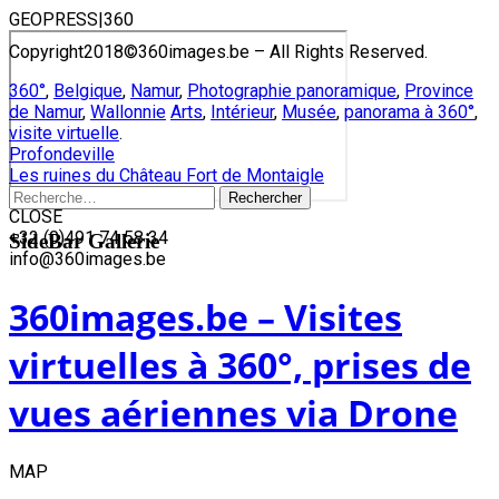
GEOPRESS|360
Copyright2018©360images.be – All Rights Reserved.
360°
,
Belgique
,
Namur
,
Photographie panoramique
,
Province
de Namur
,
Wallonnie
Arts
,
Intérieur
,
Musée
,
panorama à 360°
,
visite virtuelle
.
Post
Profondeville
Les ruines du Château Fort de Montaigle
navigation
Rechercher :
CLOSE
Skip
+32 (0)491 74 58 34
SideBar Gallerie
to
info@360images.be
content
360images.be – Visites
virtuelles à 360°, prises de
vues aériennes via Drone
MAP