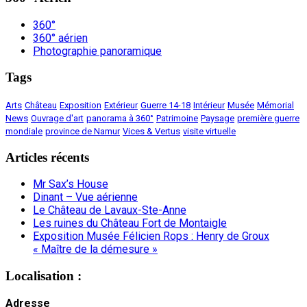
360°
360° aérien
Photographie panoramique
Tags
Arts
Château
Exposition
Extérieur
Guerre 14-18
Intérieur
Musée
Mémorial
News
Ouvrage d'art
panorama à 360°
Patrimoine
Paysage
première guerre
mondiale
province de Namur
Vices & Vertus
visite virtuelle
Articles récents
Mr Sax’s House
Dinant – Vue aérienne
Le Château de Lavaux-Ste-Anne
Les ruines du Château Fort de Montaigle
Exposition Musée Félicien Rops : Henry de Groux
« Maître de la démesure »
Localisation :
Adresse