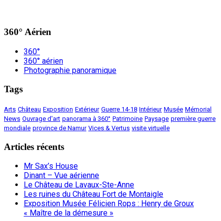
360° Aérien
360°
360° aérien
Photographie panoramique
Tags
Arts
Château
Exposition
Extérieur
Guerre 14-18
Intérieur
Musée
Mémorial
News
Ouvrage d'art
panorama à 360°
Patrimoine
Paysage
première guerre
mondiale
province de Namur
Vices & Vertus
visite virtuelle
Articles récents
Mr Sax’s House
Dinant – Vue aérienne
Le Château de Lavaux-Ste-Anne
Les ruines du Château Fort de Montaigle
Exposition Musée Félicien Rops : Henry de Groux
« Maître de la démesure »