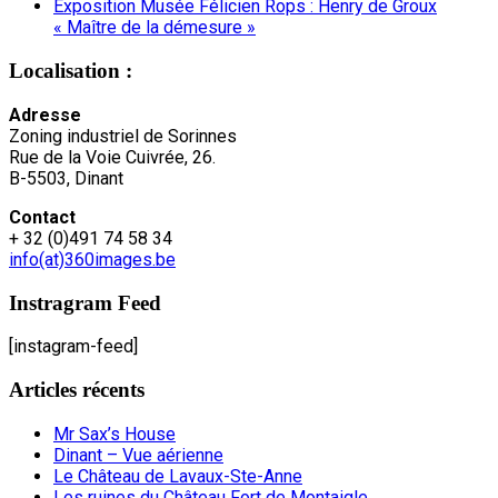
Exposition Musée Félicien Rops : Henry de Groux
« Maître de la démesure »
Localisation :
Adresse
Zoning industriel de Sorinnes
Rue de la Voie Cuivrée, 26.
B-5503, Dinant
Contact
+ 32 (0)491 74 58 34
info(at)360images.be
Instragram Feed
[instagram-feed]
Articles récents
Mr Sax’s House
Dinant – Vue aérienne
Le Château de Lavaux-Ste-Anne
Les ruines du Château Fort de Montaigle