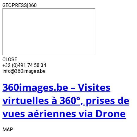
GEOPRESS|360
CLOSE
Skip
+32 (0)491 74 58 34
to
info@360images.be
content
360images.be – Visites
virtuelles à 360°, prises de
vues aériennes via Drone
MAP