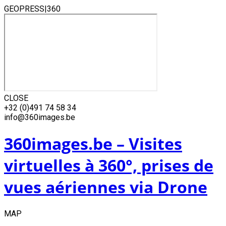
GEOPRESS|360
CLOSE
Skip
+32 (0)491 74 58 34
to
info@360images.be
content
360images.be – Visites
virtuelles à 360°, prises de
vues aériennes via Drone
MAP