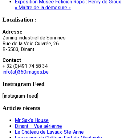
Exposition Musée Félicien Rops : Henry de Groux
« Maître de la démesure »
Localisation :
Adresse
Zoning industriel de Sorinnes
Rue de la Voie Cuivrée, 26.
B-5503, Dinant
Contact
+ 32 (0)491 74 58 34
info(at)360images.be
Instragram Feed
[instagram-feed]
Articles récents
Mr Sax’s House
Dinant – Vue aérienne
Le Château de Lavaux-Ste-Anne
Les ruines du Château Fort de Montaigle