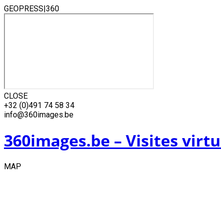
GEOPRESS|360
CLOSE
Skip
+32 (0)491 74 58 34
to
info@360images.be
content
360images.be – Visites virtu
MAP