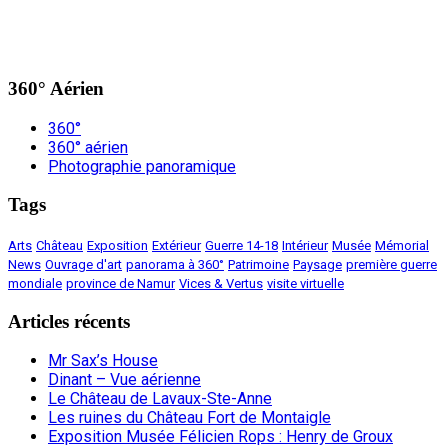
360° Aérien
360°
360° aérien
Photographie panoramique
Tags
Arts
Château
Exposition
Extérieur
Guerre 14-18
Intérieur
Musée
Mémorial
News
Ouvrage d'art
panorama à 360°
Patrimoine
Paysage
première guerre
mondiale
province de Namur
Vices & Vertus
visite virtuelle
Articles récents
Mr Sax’s House
Dinant – Vue aérienne
Le Château de Lavaux-Ste-Anne
Les ruines du Château Fort de Montaigle
Exposition Musée Félicien Rops : Henry de Groux