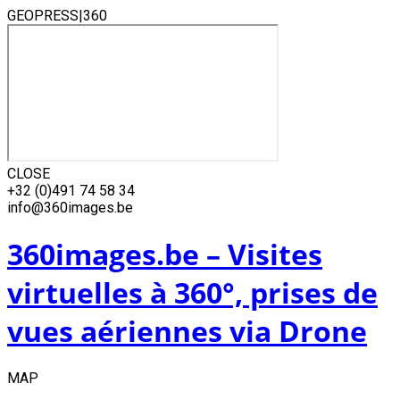
GEOPRESS|360
CLOSE
Skip
+32 (0)491 74 58 34
to
info@360images.be
content
360images.be – Visites
virtuelles à 360°, prises de
vues aériennes via Drone
MAP