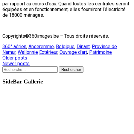
par rapport au cours d’eau. Quand toutes les centrales seront
équipées et en fonctionnement, elles fourniront l’électricité
de 18000 ménages.
Copyrights©360images.be – Tous droits réservés.
360° aérien
,
Anseremme
,
Belgique
,
Dinant
,
Province de
Namur
,
Wallonnie
Extérieur
,
Ouvrage d'art
,
Patrimoine
Posts
Older posts
Newer posts
navigation
Rechercher :
SideBar Gallerie