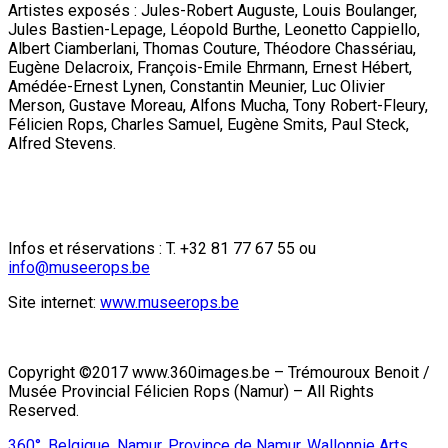
Artistes exposés : Jules-Robert Auguste, Louis Boulanger,
Jules Bastien-Lepage, Léopold Burthe, Leonetto Cappiello,
Albert Ciamberlani, Thomas Couture, Théodore Chassériau,
Eugène Delacroix, François-Emile Ehrmann, Ernest Hébert,
Amédée-Ernest Lynen, Constantin Meunier, Luc Olivier
Merson, Gustave Moreau, Alfons Mucha, Tony Robert-Fleury,
Félicien Rops, Charles Samuel, Eugène Smits, Paul Steck,
Alfred Stevens.
Infos et réservations : T. +32 81 77 67 55 ou
info@museerops.be
Site internet:
www.museerops.be
Copyright ©2017 www.360images.be – Trémouroux Benoit /
Musée Provincial Félicien Rops (Namur) – All Rights
Reserved.
360°
,
Belgique
,
Namur
,
Province de Namur
,
Wallonnie
Arts
,