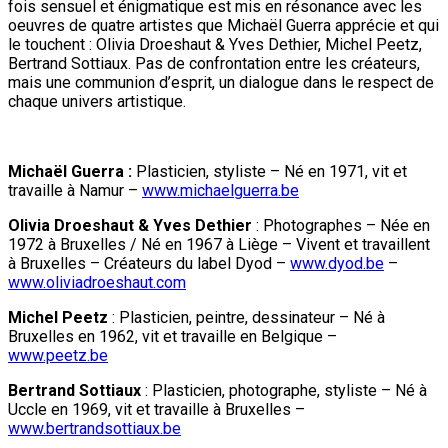
fois sensuel et énigmatique est mis en résonance avec les
oeuvres de quatre artistes que Michaël Guerra apprécie et qui
le touchent : Olivia Droeshaut & Yves Dethier, Michel Peetz,
Bertrand Sottiaux. Pas de confrontation entre les créateurs,
mais une communion d’esprit, un dialogue dans le respect de
chaque univers artistique.
Michaël Guerra :
Plasticien, styliste – Né en 1971, vit et
travaille à Namur –
www.michaelguerra.be
Olivia Droeshaut & Yves Dethier
: Photographes – Née en
1972 à Bruxelles / Né en 1967 à Liège – Vivent et travaillent
à Bruxelles – Créateurs du label Dyod –
www.dyod.be
–
www.oliviadroeshaut.com
Michel Peetz
: Plasticien, peintre, dessinateur – Né à
Bruxelles en 1962, vit et travaille en Belgique –
www.peetz.be
Bertrand Sottiaux
: Plasticien, photographe, styliste – Né à
Uccle en 1969, vit et travaille à Bruxelles –
www.bertrandsottiaux.be