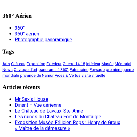
360° Aérien
360°
360° aérien
Photographie panoramique
Tags
Arts
Château
Exposition
Extérieur
Guerre 14-18
Intérieur
Musée
Mémorial
News
Ouvrage d'art
panorama à 360°
Patrimoine
Paysage
première guerre
mondiale
province de Namur
Vices & Vertus
visite virtuelle
Articles récents
Mr Sax’s House
Dinant – Vue aérienne
Le Château de Lavaux-Ste-Anne
Les ruines du Château Fort de Montaigle
Exposition Musée Félicien Rops : Henry de Groux
« Maître de la démesure »